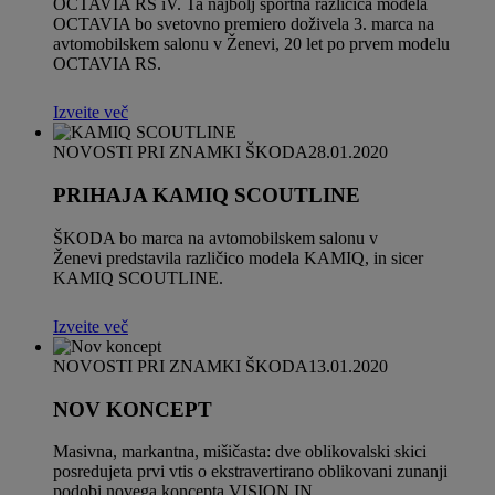
OCTAVIA RS iV. Ta najbolj športna različica modela
OCTAVIA bo svetovno premiero doživela 3. marca na
avtomobilskem salonu v Ženevi, 20 let po prvem modelu
OCTAVIA RS.
Izveite več
NOVOSTI PRI ZNAMKI ŠKODA
28.01.2020
PRIHAJA KAMIQ SCOUTLINE
ŠKODA bo marca na avtomobilskem salonu v
Ženevi predstavila različico modela KAMIQ, in sicer
KAMIQ SCOUTLINE.
Izveite več
NOVOSTI PRI ZNAMKI ŠKODA
13.01.2020
NOV KONCEPT
Masivna, markantna, mišičasta: dve oblikovalski skici
posredujeta prvi vtis o ekstravertirano oblikovani zunanji
podobi novega koncepta VISION IN.