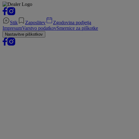
Stik
Zaposlitev
Zgodovina podjetja
Impresum
Varstvo podatkov
Smernice za piškotke
Nastavitve piškotkov