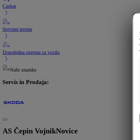
Carlog
Servisni termin
Dopolnilna oprema za vozilo
Naše znamke
Servis in Prodaja:
AS Čepin Vojnik
Novice